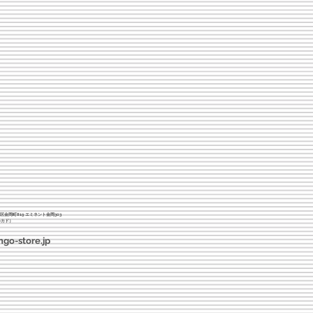
北区金岡町819 エミネント金岡303
ルカド）
ngo-store.jp