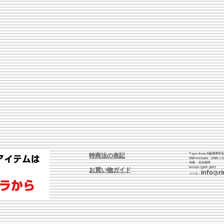
〒591-8022 大阪府堺市
特商法の表記
K&R mercado （
K&R
メ
​代表 石水浩司
tel:050-5308-3867
お買い物ガイド
info@ri
​メール：