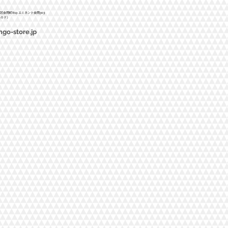
北区金岡町819 エミネント金岡303
ルカド）
ngo-store.jp