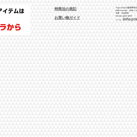
〒591-8022 大阪府堺市
特商法の表記
K&R mercado （
K&R
メ
​代表 石水浩司
tel:050-5308-3867
お買い物ガイド
info@ri
​メール：