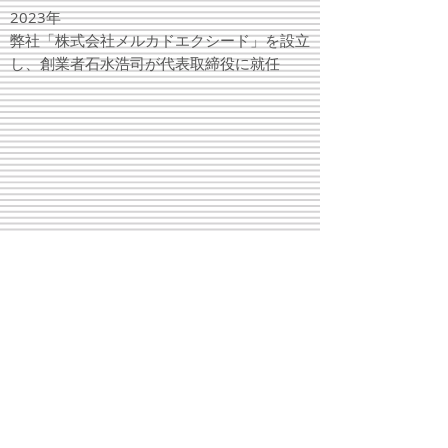
2023年
弊社「株式会社メルカドエクシード」を設立
し、創業者石水浩司が代表取締役に就任
【姉妹店】
りんごすとあ
楽天市場店
https://www.rakuten.co.jp/ringostore/