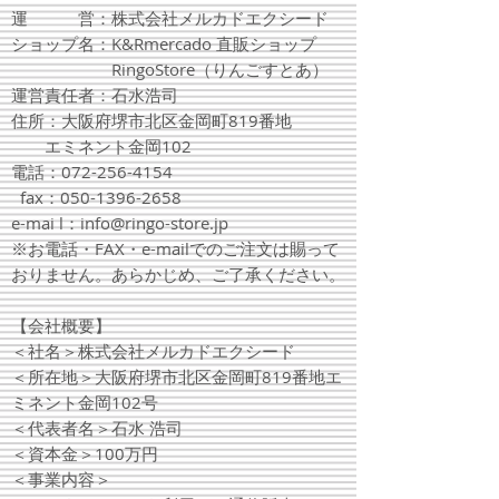
運 営：株式会社メルカドエクシード
ショップ名：K&Rmercado 直販ショップ
RingoStore（りんごすとあ​）
運営責任者：石水浩司
住所：大阪府堺市北区金岡町819番地
エミネント金岡102
電話：072-256-4154
fax：050-1396-2658
e-mai
l：
info@ringo-store.jp
​​※お電話・FAX・e-mailでのご注文は賜って
おりません。あらかじめ、ご了承ください。
【会社概要】
＜
社名＞株式会社メルカドエクシード
​＜所在地＞大阪府堺市北区金岡町819番地エ
ミネント金岡102号
＜代表者名＞石水 浩司
​＜資本金＞100万円
＜事業内容＞