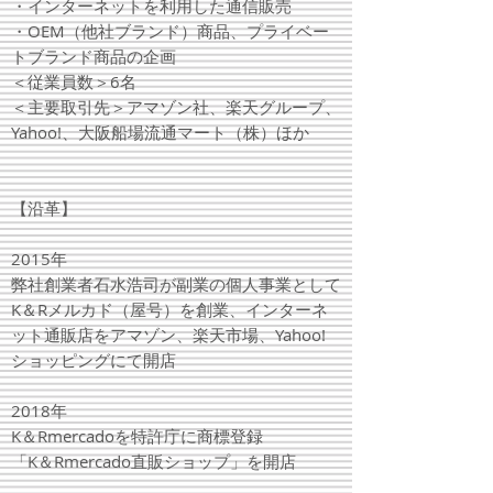
・インターネットを利用した通信販売
・OEM（他社ブランド）商品、プライベー
トブランド商品の企画
＜従業員数＞6名
＜主要取引先＞アマゾン社、楽天グループ、
Yahoo!、大阪船場流通マート（株）ほか
【沿革】
2015年
弊社創業者石水浩司が副業の個人事業として
K＆Rメルカド（屋号）を創業、インターネ
ット通販店をアマゾン、楽天市場、Yahoo!
ショッピングにて開店
2018年
K＆Rmercadoを特許庁に商標登録
「K＆Rmercado直販ショップ」を開店